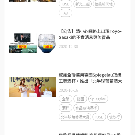
IUSE
新光三越
信義新天地
A8
【公告】請小心網路上出現Toyo-
Sasaki的不實消息與仿冒品
2020-12-30
感謝全聯選用德國Spiegelau頂級
工藝酒杯，推出「北半球葡萄酒大
賞」活動
2020-10-16
全聯
德國
Spiegelau
酒杯
水晶玻璃酒杯
北半球葡萄酒大賞
IUSE
俊欣行