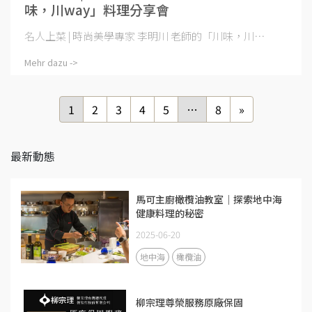
味，川way」料理分享會
名人上菜 | 時尚美學專家 李明川 老師的「川味，川⋯
Mehr dazu ->
1
2
3
4
5
…
8
»
最新動態
馬可主廚橄欖油教室｜探索地中海
健康料理的秘密
2025-06-20
地中海
橄欖油
柳宗理尊榮服務原廠保固