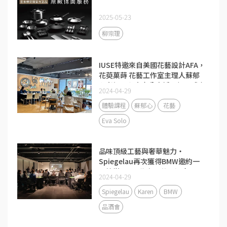
2025-05-23
柳宗理
IUSE特邀來自美國花藝設計AFA，
花萸菓蒔 花藝工作室主理人蘇郁
心老師，和大家分享活用投入式桌
2024-04-29
花大成功！
體驗課程
蘇郁心
花藝
Eva Solo
品味頂級工藝與奢華魅力‧
Spiegelau再次獲得BMW邀約一
同籌辦以007為主題的品酒會！
2024-04-29
Spiegelau
Karen
BMW
品酒會