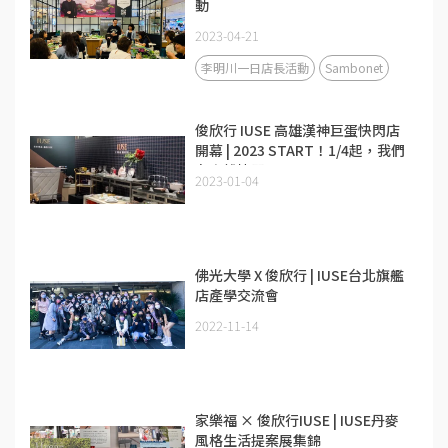
動
2023-04-21
李明川一日店長活動
Sambonet
俊欣行 IUSE 高雄漢神巨蛋快閃店
開幕 | 2023 START！1/4起，我們
在高雄快閃！
2023-01-04
佛光大學 X 俊欣行 | IUSE台北旗艦
店產學交流會
2022-11-14
家樂福 × 俊欣行IUSE | IUSE丹麥
風格生活提案展集錦