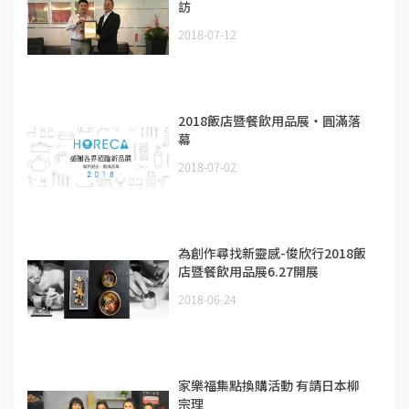
訪
2018-07-12
2018飯店暨餐飲用品展‧圓滿落
幕
2018-07-02
為創作尋找新靈感-俊欣行2018飯
店暨餐飲用品展6.27開展
2018-06-24
家樂福集點換購活動 有請日本柳
宗理