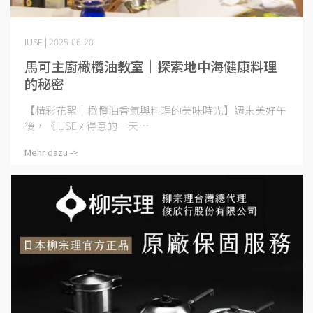
IUSE | 2025-06-20
馬可主廚橄欖油教室｜探索地中海健康料理
的秘密
【精彩花絮｜橄欖油香氣與料理的美味時光】週末美好午
後，《IUSE x 得意的一天⋯
Mehr dazu ->