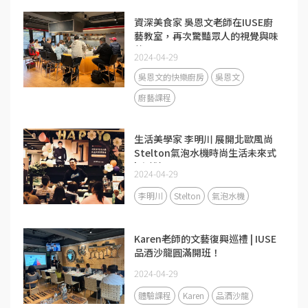
資深美食家 吳恩文老師在IUSE廚
藝教室，再次驚豔眾人的視覺與味
蕾！
2024-04-29
吳恩文的快樂廚房
吳恩文
廚藝課程
生活美學家 李明川 展開北歐風尚
Stelton氣泡水機時尚生活未來式
| 高雄場
2024-04-29
李明川
Stelton
氣泡水機
Karen老師的文藝復興巡禮 | IUSE
品酒沙龍圓滿開班！
2024-04-29
體驗課程
Karen
品酒沙龍