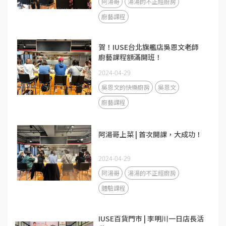
阿湯哥
湯湯的不正經廚房
廚藝課程
賀！IUSE台北旗艦店吳恩文老師
廚藝課程額滿開班！
2024-04-29
吳恩文的快樂廚房
吳恩文
廚藝課程
阿湯哥上菜 | 首次開課，大成功！
2024-04-29
阿湯哥
湯湯的不正經廚房
體驗課程
IUSE百貨門市 | 李明川一日店長活