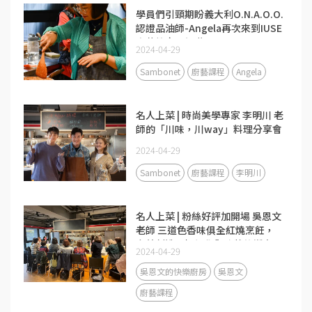
學員們引頸期盼義大利O.N.A.O.O.
認證品油師-Angela再次來到IUSE
廚藝教室開課啦!
2024-04-29
Sambonet
廚藝課程
Angela
名人上菜 | 時尚美學專家 李明川 老
師的「川味，川way」料理分享會
2024-04-29
Sambonet
廚藝課程
李明川
名人上菜 | 粉絲好評加開場 吳恩文
老師 三道色香味俱全紅燒烹飪，
完美創造一場視覺與味蕾的饗宴！
2024-04-29
吳恩文的快樂廚房
吳恩文
廚藝課程