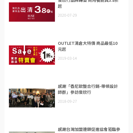
俊欣行品牌轉型 商用餐廚具3.8折
起
2020-07-29
OUTLET清倉大特價 商品最低10
元起
2019-03-14
感謝「香尼歐整合行銷-帶領設計
師群」參訪俊欣行
2018-09-27
感謝台灣加盟連鎖促進協會蒞臨參