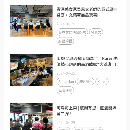
資深美食家吳恩文老師的泰式風味
盛宴，充滿著無盡驚喜!
2024-04-29
吳恩文的快樂廚房
吳恩文
廚藝課程
IUSE品酒沙龍太嗨森了！Karen老
師精心規劃的品酒體驗"大滿班"！
2024-04-29
Spiegelau
體驗課程
Karen
品酒沙龍
阿湯哥上菜 | 感謝有您，圓滿開課
第二彈！
2024-04-29