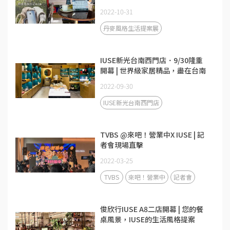
2022-10-31
丹麥風格生活提案展
IUSE新光台南西門店．9/30隆重
開幕 | 世界級家居精品，盡在台南
IUSE！
2022-09-30
IUSE新光台南西門店
TVBS @來吧！營業中X IUSE | 記
者會現場直擊
2022-03-25
TVBS
來吧！營業中
記者會
俊欣行IUSE A8二店開幕 | 您的餐
桌風景，IUSE的生活風格提案