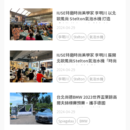
IUSE特邀時尚美學家 李明川 以北
歐風尚 Stelton氣泡水機 打造
「時尚x健康」未來式 | 台中場
2024-04-29
李明川
Stelton
氣泡水機
IUSE特邀時尚美學家 李明川 展開
北歐風尚Stelton氣泡水機「時尚
x健康」未來式 | 台北場
2024-04-29
李明川
Stelton
氣泡水機
台北尚德BMW 2023世界盃業餘高
爾夫錦標賽預賽，攜手德國
Spiegelau獻上得勝好禮!
2024-04-29
Spiegelau
BMW