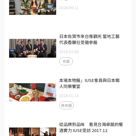
2018-04-11
日本佐賀市來台推觀光 當地工藝
代表香蘭社受邀參展
2018-02-08
參展
本場本物展」IUSE會員與日本職
人同樂饗宴
2018-01-14
美食展
從品牌到品味 看見台灣卓越的餐
酒實力 IUSE受訪 2017.12