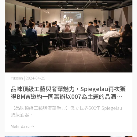
Yussen | 2024-04-29
品味頂級工藝與奢華魅力‧Spiegelau再次獲
得BMW邀約一同籌辦以007為主題的品酒
會！
【品味頂級工藝與奢華魅力】傲立世界500年 Spiegelau
頂級酒器⋯
Mehr dazu ->