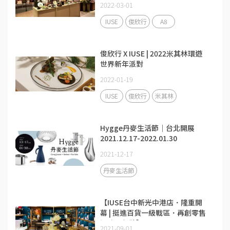
2022-03-01
IUSE
俊欣行
A8
俊欣行 X IUSE | 2022米其林環遊
世界新年派對
2022-01-19
IUSE
俊欣行
米其林
Hygge丹麥生活節｜台北開展
2021.12.17-2022.01.30
2021-12-17
丹麥生活節
【IUSE台中新光中港店．隆重開
幕 | 挺進百貨一級戰區．再創零售
通路里程碑】
2021-09-01