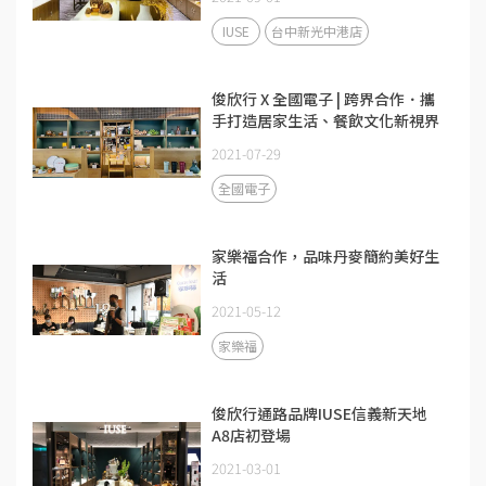
IUSE
台中新光中港店
俊欣行 X 全國電子 | 跨界合作．攜
手打造居家生活、餐飲文化新視界
2021-07-29
全國電子
家樂福合作，品味丹麥簡約美好生
活
2021-05-12
家樂福
俊欣行通路品牌IUSE信義新天地
A8店初登場
2021-03-01