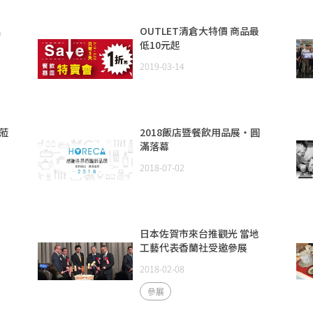
具
OUTLET清倉大特價 商品最
低10元起
2019-03-14
蒞
2018飯店暨餐飲用品展‧圓
滿落幕
2018-07-02
日
日本佐賀市來台推觀光 當地
工藝代表香蘭社受邀參展
2018-02-08
參展