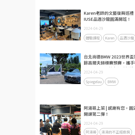
Karen老師的文藝復興巡禮 
IUSE品酒沙龍圓滿開班！
2024-04-29
體驗課程
Karen
品酒沙龍
台北尚德BMW 2023世界盃
餘高爾夫錦標賽預賽，攜手
國Spiegelau獻上得勝好禮!
2024-04-29
Spiegelau
BMW
阿湯哥上菜 | 感謝有您，圓
開課第二彈！
2024-04-29
阿湯哥
湯湯的不正經廚房