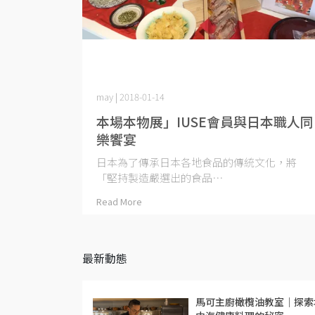
may | 2018-01-14
本場本物展」IUSE會員與日本職人同
樂饗宴
日本為了傳承日本各地食品的傳統文化，將
「堅持製造嚴選出的食品⋯
Read More
最新動態
馬可主廚橄欖油教室｜探索