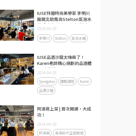
IUSE特邀時尚美學家 李明川
展開北歐風尚Stelton氣泡水
機「時尚x健康」未來式 | 台
2024-04-29
北場
李明川
Stelton
氣泡水機
IUSE品酒沙龍太嗨森了！
Karen老師精心規劃的品酒體
驗"大滿班"！
2024-04-29
Spiegelau
體驗課程
Karen
品酒沙龍
阿湯哥上菜 | 首次開課，大成
功！
2024-04-29
阿湯哥
湯湯的不正經廚房