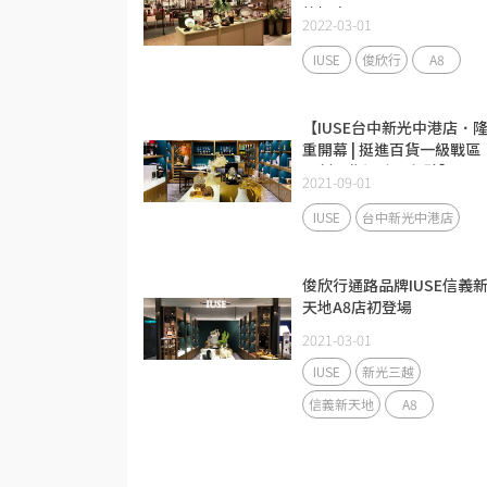
格提案
2022-03-01
IUSE
俊欣行
A8
【IUSE台中新光中港店．
重開幕 | 挺進百貨一級戰區
再創零售通路里程碑】
2021-09-01
IUSE
台中新光中港店
俊欣行通路品牌IUSE信義
天地A8店初登場
2021-03-01
IUSE
新光三越
信義新天地
A8