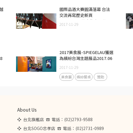
越
國際品酒大賽圓滿落幕 台法
交流再寫歷史新頁
SPIEGELAU比賽指定品牌
2017-11-29
2017.08
2017美食展-SPIEGELAU獲選
8
為繽紛台灣主題展品2017.06
2017-11-29
美食展
繽紛餐桌
贊助
About Us
❖  台北旗艦店  ☎  電話：(02)2793-9588  
❖  台北SOGO忠孝店  ☎  電話：(02)2731-0989