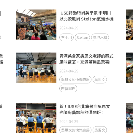
|
IUSE特邀時尚美學家 李明川
以北歐風尚 Stelton氣泡水機
打造「時尚x健康」未來式 |
2024-04-29
台中場
李明川
Stelton
氣泡水機
業
資深美食家吳恩文老師的泰式
德
風味盛宴，充滿著無盡驚喜!
2024-04-29
吳恩文的快樂廚房
吳恩文
廚藝課程
滿
賀！IUSE台北旗艦店吳恩文
老師廚藝課程額滿開班！
2024-04-29
吳恩文的快樂廚房
吳恩文