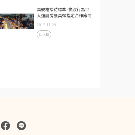
高規格接待標準-俊欣行為世
大運廚房餐具類指定合作廠商
2017.08
2017-11-29
世大運