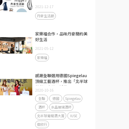
2021-12-17
丹麥生活節
家樂福合作，品味丹麥簡約美
好生活
2021-05-12
家樂福
感謝全聯選用德國Spiegelau
頂級工藝酒杯，推出「北半球
葡萄酒大賞」活動
2020-10-16
全聯
德國
Spiegelau
酒杯
水晶玻璃酒杯
北半球葡萄酒大賞
IUSE
俊欣行