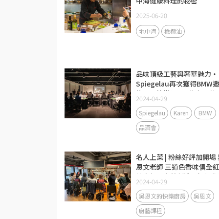
中海健康料理的秘密
2025-06-20
地中海
橄欖油
品味頂級工藝與奢華魅力‧
Spiegelau再次獲得BMW
約一同籌辦以007為主題的
2024-04-29
酒會！
Spiegelau
Karen
BMW
品酒會
名人上菜 | 粉絲好評加開場 
恩文老師 三道色香味俱全
燒烹飪，完美創造一場視覺
2024-04-29
味蕾的饗宴！
吳恩文的快樂廚房
吳恩文
廚藝課程