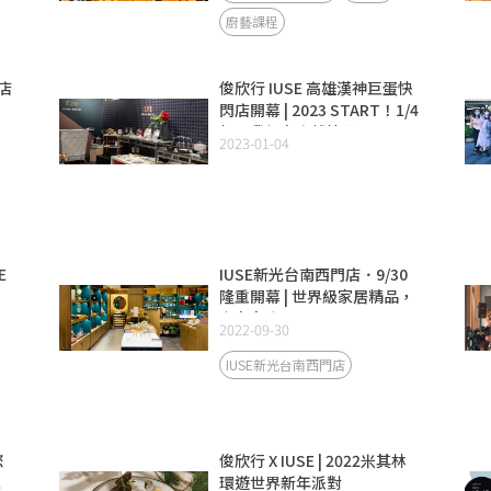
廚藝課程
日店
俊欣行 IUSE 高雄漢神巨蛋快
閃店開幕 | 2023 START！1/4
起，我們在高雄快閃！
2023-01-04
E
IUSE新光台南西門店．9/30
隆重開幕 | 世界級家居精品，
盡在台南 IUSE！
2022-09-30
IUSE新光台南西門店
您
俊欣行 X IUSE | 2022米其林
風
環遊世界新年派對