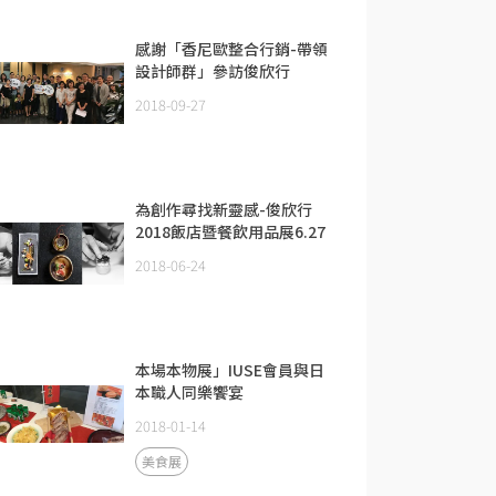
感謝「香尼歐整合行銷-帶領
設計師群」參訪俊欣行
2018-09-27
為創作尋找新靈感-俊欣行
2018飯店暨餐飲用品展6.27
開展
2018-06-24
本場本物展」IUSE會員與日
本職人同樂饗宴
2018-01-14
美食展