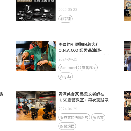
2025-05-23
柳宗理
學員們引頸期盼義大利
邀
O.N.A.O.O.認證品油師-
品
Angela再次來到IUSE廚藝教
2024-04-29
室開課啦!
Sambonet
廚藝課程
Angela
吳
資深美食家 吳恩文老師在
紅
IUSE廚藝教室，再次驚豔眾
與
人的視覺與味蕾！
2024-04-29
吳恩文的快樂廚房
吳恩文
廚藝課程