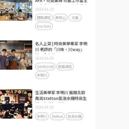
AFA，花萸菓蒔 花藝工作室主
理人蘇郁心老師，和大家分享
2024-04-29
活用投入式桌花大成功！
體驗課程
蘇郁心
花藝
Eva Solo
名人上菜 | 時尚美學專家 李明
川 老師的「川味，川way」
料理分享會
2024-04-29
Sambonet
廚藝課程
李明川
生活美學家 李明川 展開北歐
風尚Stelton氣泡水機時尚生
活未來式 | 高雄場
2024-04-29
李明川
Stelton
氣泡水機