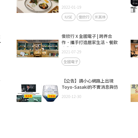
2022-01-19
IUSE
俊欣行
米其林
隆
俊欣行 X 全國電子 | 跨界合
．
作．攜手打造居家生活、餐飲
文化新視界
2021-07-29
全國電子
新
【公告】請小心網路上出現
Toyo-Sasaki的不實消息與仿
冒品
2020-12-30