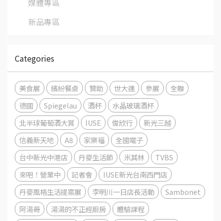
媒體專區
新品專區
Categories
美食展
繽紛餐桌
贊助
世大運
參展
全聯
德國
Spiegelau
酒杯
水晶玻璃酒杯
北半球葡萄酒大賞
IUSE
俊欣行
新光三越
信義新天地
A8
家樂福
全國電子
台中新光中港店
丹麥生活節
米其林
TVBS
來吧！營業中
記者會
IUSE新光台南西門店
丹麥風格生活提案展
李明川一日店長活動
Sambonet
阿湯哥
湯湯的不正經廚房
體驗課程