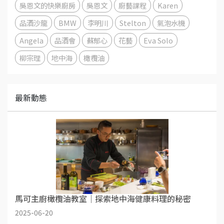
吳恩文的快樂廚房
吳恩文
廚藝課程
Karen
品酒沙龍
BMW
李明川
Stelton
氣泡水機
Angela
品酒會
蘇郁心
花藝
Eva Solo
柳宗理
地中海
橄欖油
最新動態
馬可主廚橄欖油教室｜探索地中海健康料理的秘密
2025-06-20