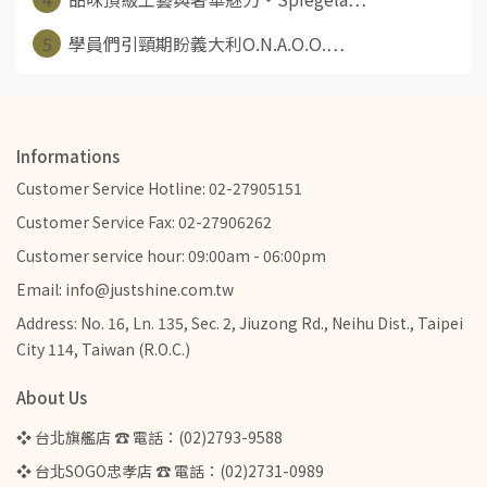
5
學員們引頸期盼義大利O.N.A.O.O.⋯
Informations
Customer Service Hotline: 02-27905151
Customer Service Fax: 02-27906262
Customer service hour: 09:00am - 06:00pm
Email: info@justshine.com.tw
Address: No. 16, Ln. 135, Sec. 2, Jiuzong Rd., Neihu Dist., Taipei
City 114, Taiwan (R.O.C.)
About Us
❖ 台北旗艦店 ☎ 電話：(02)2793-9588
❖ 台北SOGO忠孝店 ☎ 電話：(02)2731-0989