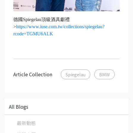
德國Spiegelau頂級酒具獻禮
>
https://www.iuse.com.tw/collections/spiegelau?
rcode=TGMU6ALK
Article Collection
Spiegelau
BMW
All Blogs
最新動態