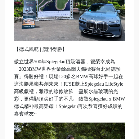
【德式風範 | 旗開得勝】
傲立世界500年Spiegelau頂級酒器，很榮幸成為
「2023BMW世界盃業餘高爾夫錦標賽台北尚德預
賽」得勝好禮！現場120多名BMW高球好手一起在
這決勝果嶺共創未來！IUSE獻上Spiegelau LifeStyle
高級獻禮，雅緻的線條紋飾，盡展水晶玻璃的光
彩，更備顯頂尖好手的不凡，致敬Spiegelau x BMW
德式精神最高榮耀！Spiegelau再次恭喜獲好成績的
嘉賓球友~