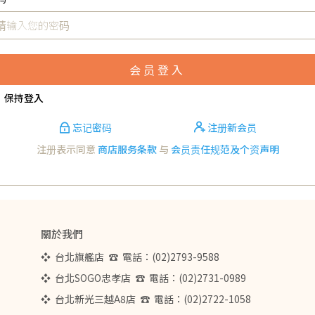
会员登入
保持登入
忘记密码
注册新会员
注册表示同意
商店服务条款
与
会员责任规范及个资声明
關於我們
❖  台北旗艦店  ☎  電話：(02)2793-9588  
❖  台北SOGO忠孝店  ☎  電話：(02)2731-0989
❖  台北新光三越A8店  ☎  電話：(02)2722-1058