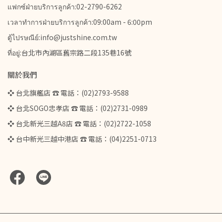
แฟกซ์ฝ่ายบริการลูกค้า:02-2790-6262
เวลาทำการฝ่ายบริการลูกค้า:09:00am - 6:00pm
ตู้ไปรษณีย์:info@justshine.com.tw
ที่อยู่:台北市內湖區舊宗路二段135巷16號
關於我們
❖ 台北旗艦店 ☎ 電話：(02)2793-9588
❖ 台北SOGO忠孝店 ☎ 電話：(02)2731-0989
❖ 台北新光三越A8店 ☎ 電話：(02)2722-1058
❖ 台中新光三越中港店 ☎ 電話：(04)2251-0713