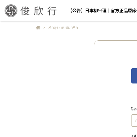
【公告】日本柳宗理｜官方正品原廠
เข้าสู่ระบบสมาชิก
อี
รห