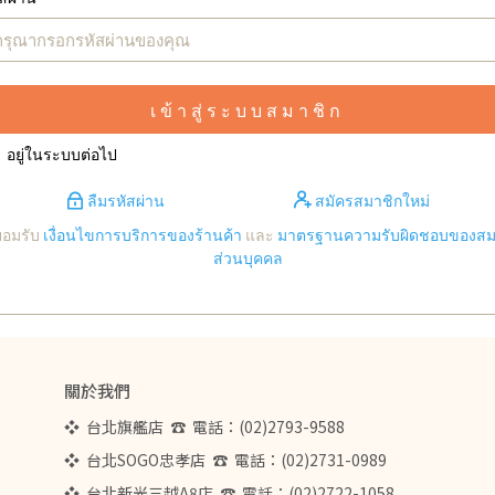
เข้าสู่ระบบสมาชิก
อยู่ในระบบต่อไป
ลืมรหัสผ่าน
สมัครสมาชิกใหม่
ยอมรับ
เงื่อนไขการบริการของร้านค้า
และ
มาตรฐานความรับผิดชอบของสมา
ส่วนบุคคล
關於我們
❖  台北旗艦店  ☎  電話：(02)2793-9588  
❖  台北SOGO忠孝店  ☎  電話：(02)2731-0989
❖  台北新光三越A8店  ☎  電話：(02)2722-1058