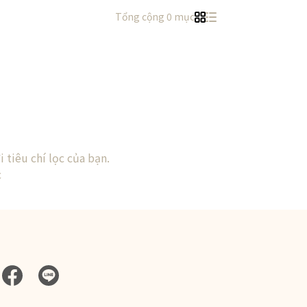
Tổng cộng 0 mục
 tiêu chí lọc của bạn.
c