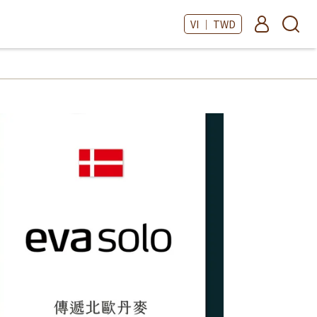
VI ｜ TWD