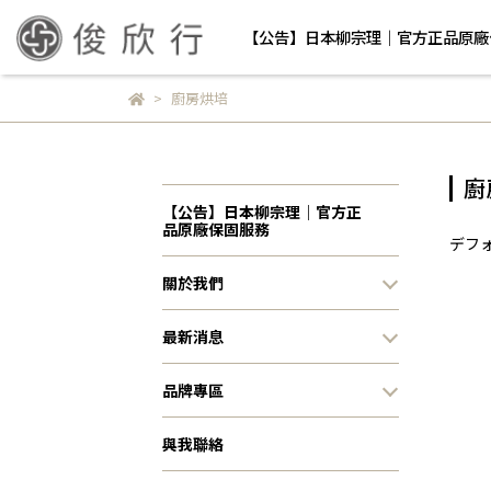
【公告】日本柳宗理｜官方正品原廠
廚房烘培
廚
【公告】日本柳宗理｜官方正
品原廠保固服務
デフ
關於我們
最新消息
品牌專區
與我聯絡