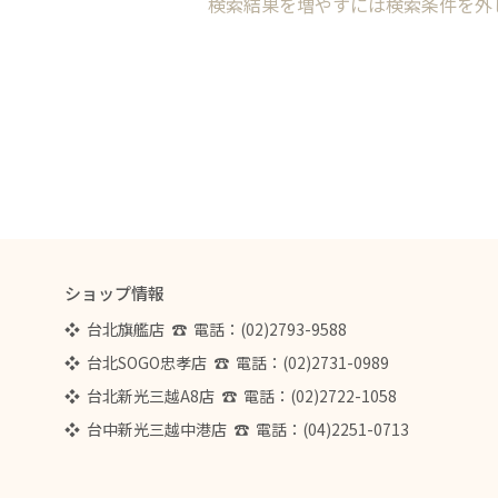
検索結果を増やすには検索条件を外
ショップ情報
❖  台北旗艦店  ☎  電話：(02)2793-9588  
❖  台北SOGO忠孝店  ☎  電話：(02)2731-0989
❖  台北新光三越A8店  ☎  電話：(02)2722-1058
❖  台中新光三越中港店  ☎  電話：(04)2251-0713