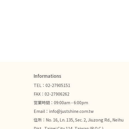
Informations
TEL：02-27905151
FAX：02-27906262
営業時間：09:00am - 6:00pm
Email：info@justshine.com.tw
住所：No. 16, Ln. 135, Sec. 2, Jiuzong Rd., Neihu 
Dist., Taipei City 114, Taiwan (R.O.C.)