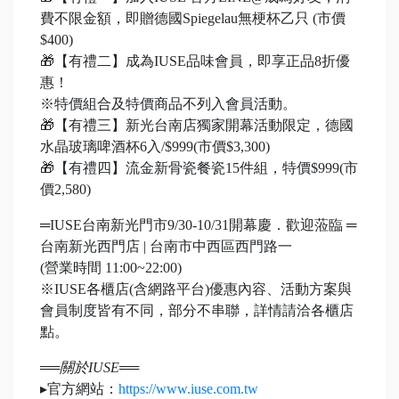
費不限金額，即贈德國Spiegelau無梗杯乙只 (市價
$400)
🎁【有禮二】成為IUSE品味會員，即享正品8折優
惠！
※特價組合及特價商品不列入會員活動。
🎁【有禮三】新光台南店獨家開幕活動限定，德國
水晶玻璃啤酒杯6入/$999(市價$3,300)
🎁【有禮四】流金新骨瓷餐瓷15件組，特價$999(市
價2,580)
═IUSE台南新光門市9/30-10/31開幕慶．歡迎蒞臨 ═
台南新光西門店 | 台南市中西區西門路一
(營業時間 11:00~22:00)
※IUSE各櫃店(含網路平台)優惠內容、活動方案與
會員制度皆有不同，部分不串聯，詳情請洽各櫃店
點。
══關於IUSE══
▸官方網站：
https://www.iuse.com.tw