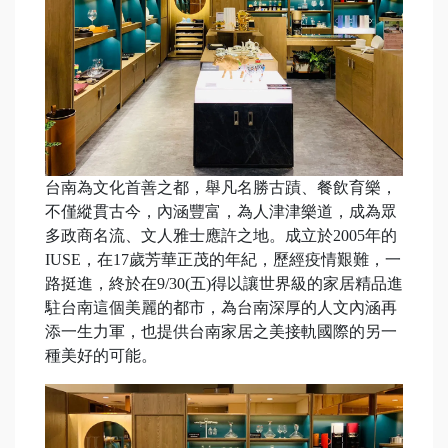
台南為文化首善之都，舉凡名勝古蹟、餐飲育樂，
不僅縱貫古今，內涵豐富，為人津津樂道，成為眾
多政商名流、文人雅士應許之地。成立於2005年的
IUSE，在17歲芳華正茂的年紀，歷經疫情艱難，一
路挺進，終於在9/30(五)得以讓世界級的家居精品進
駐台南這個美麗的都市，為台南深厚的人文內涵再
添一生力軍，也提供台南家居之美接軌國際的另一
種美好的可能。