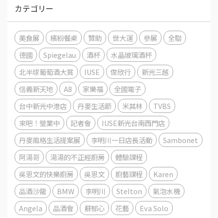
カテゴリー
美食展
繽紛餐桌
贊助
世大運
參展
全聯
德國
Spiegelau
酒杯
水晶玻璃酒杯
北半球葡萄酒大賞
IUSE
俊欣行
新光三越
信義新天地
A8
家樂福
全國電子
台中新光中港店
丹麥生活節
米其林
TVBS
來吧！營業中
記者會
IUSE新光台南西門店
丹麥風格生活提案展
李明川一日店長活動
Sambonet
阿湯哥
湯湯的不正經廚房
體驗課程
吳恩文的快樂廚房
吳恩文
廚藝課程
Karen
品酒沙龍
BMW
李明川
Stelton
氣泡水機
Angela
品酒會
蘇郁心
花藝
Eva Solo