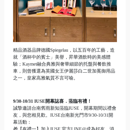
精品酒器品牌德國Spiegelau，以五百年的工藝，造
就「酒杯中的賓士」美譽，昇華酒飲時的美感體
驗；Kaymet融合典雅與奢華細節的托盤與餐飲推
車，則曾獲選為英國女王伊麗莎白二世加冕御用品
之一，皇家高雅氣質不言可喻。
9/30-10/31 IUSE開幕誌喜．蒞臨有禮！
誠摯邀請台南舊雨新知蒞臨IUSE，開幕期間以禮會
友，與您相見歡。IUSE台南新光門市9/30-10/31開
幕活動：
🎁【有禮一】加入IUSE 官方LINE@成為好友，消