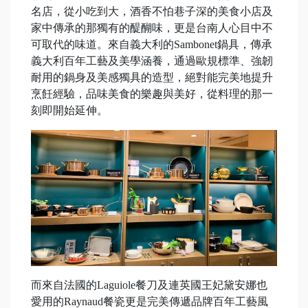
名店，從小吃到大，酒香不怕巷子深的美食小店及
家中傳承的那獨有的醍醐味，更是台南人心目中不
可取代的味道。來自義大利的Sambonet鍋具，傳承
義大利百年工藝及美學涵養，通過歐規標準、強韌
耐用的鍋身及美感獨具的造型，絕對能完美地提升
烹飪經驗，品味美食的樂趣與美好，從料理的那一
刻即開始延伸。
而來自法國的Laguiole餐刀及連英國王妃黛安娜也
愛用的Raynaud餐瓷更是完美傳遞品牌百年工藝風