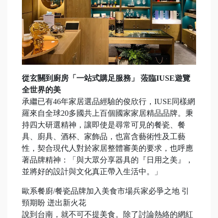
從玄關到廚房「一站式購足服務」 蒞臨IUSE遊覽
全世界的美
承繼已有46年家居選品經驗的俊欣行，IUSE同樣網
羅來自全球20多國共上百個國家家居精品品牌。秉
持四大研選精神，讓即使是尋常可見的餐瓷、餐
具、廚具、酒杯、家飾品，也富含藝術性及工藝
性，契合現代人對於家居整體審美的要求，也呼應
著品牌精神：「與大眾分享器具的『日用之美』，
並將好的設計與文化真正帶入生活中。」
歐系餐廚/餐瓷品牌加入美食市場兵家必爭之地 引
頸期盼 迸出新火花
說到台南，就不可不提美食。除了討論熱絡的網紅