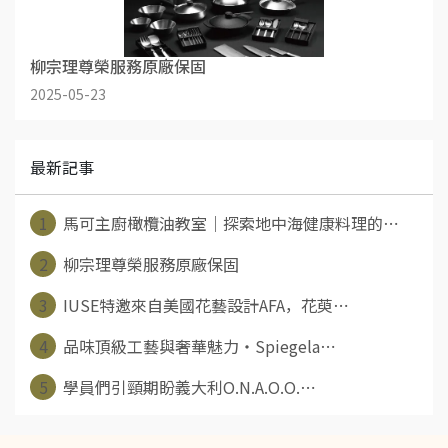
柳宗理尊榮服務原廠保固
2025-05-23
最新記事
1
馬可主廚橄欖油教室｜探索地中海健康料理的⋯
2
柳宗理尊榮服務原廠保固
3
IUSE特邀來自美國花藝設計AFA，花萸⋯
4
品味頂級工藝與奢華魅力‧Spiegela⋯
5
學員們引頸期盼義大利O.N.A.O.O.⋯