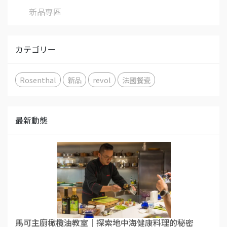
新品專區
カテゴリー
Rosenthal
新品
revol
法國餐瓷
最新動態
馬可主廚橄欖油教室｜探索地中海健康料理的秘密