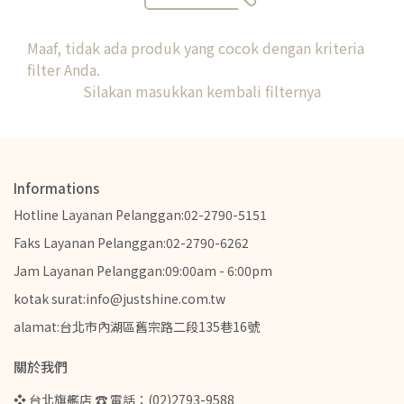
Maaf, tidak ada produk yang cocok dengan kriteria
filter Anda.
Silakan masukkan kembali filternya
Informations
Hotline Layanan Pelanggan:02-2790-5151
Faks Layanan Pelanggan:02-2790-6262
Jam Layanan Pelanggan:09:00am - 6:00pm
kotak surat:info@justshine.com.tw
alamat:台北市內湖區舊宗路二段135巷16號
關於我們
❖ 台北旗艦店 ☎ 電話：(02)2793-9588