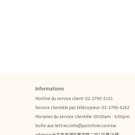
Informations
Hotline du service client :02-2790-5151
Service clientèle par télécopieur :02-2790-6262
Horaires du service clientèle :09:00am - 6:00pm
boîte aux lettres:info@justshine.com.tw
adresse:台北市內湖區舊宗路二段135巷16號