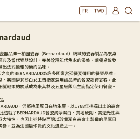
FR ｜ TWD
nardaud
瓷器品牌－柏圖瓷器（Bernardaud）精緻的瓷器製品為餐桌
經典及當代瓷器設計，完美詮釋年代雋永的優美，讓餐桌散發
繹出法式優雅的簡約品味。
年之久的BERNARDAUD為許多國家宮廷餐宴御用的餐瓷品牌，
皇、英國伊莉莎白女王皆指定選用該品牌的餐瓷款待宴客。此
細膩輕柔的觸感成為米其林及五星級飯店主廚指定使用餐瓷。
品
NARDAUD，仍堅持里摩日在地生產，以1768年挖掘出土的高嶺
因此造就了BERNARDAUD餐瓷純淨潔白、質地硬朗、高透光性與
四大特性，也因上述特點而讓以珍貴潔白高嶺土製造的里摩日
美譽，並為法國最珍貴的文化遺產之一。