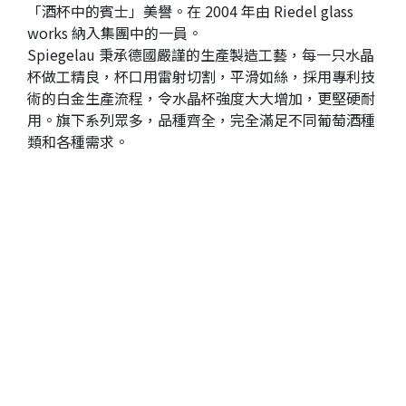
「酒杯中的賓士」美譽。在 2004 年由 Riedel glass
works 納入集團中的一員。
Spiegelau 秉承德國嚴謹的生產製造工藝，每一只水晶
杯做工精良，杯口用雷射切割，平滑如絲，採用專利技
術的白金生產流程，令水晶杯強度大大增加，更堅硬耐
用。旗下系列眾多，品種齊全，完全滿足不同葡萄酒種
類和各種需求。