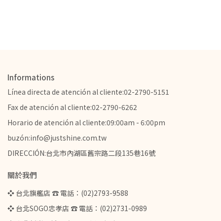
Informations
Línea directa de atención al cliente:02-2790-5151
Fax de atención al cliente:02-2790-6262
Horario de atención al cliente:09:00am - 6:00pm
buzón:info@justshine.com.tw
DIRECCIÓN:台北市內湖區舊宗路二段135巷16號
關於我們
❖ 台北旗艦店 ☎ 電話：(02)2793-9588
❖ 台北SOGO忠孝店 ☎ 電話：(02)2731-0989