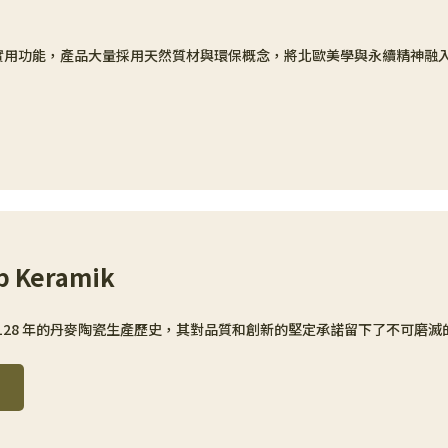
格與實用功能，產品大量採用天然質材與環保概念，將北歐美學與永續精神融
p Keramik
p 擁有 128 年的丹麥陶瓷生產歷史，其對品質和創新的堅定承諾留下了不可磨