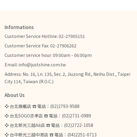
Informations
Customer Service Hotline: 02-27905151
Customer Service Fax: 02-27906262
Customer service hour: 09:00am - 06:00pm
Email: info@justshine.com.tw
Address: No. 16, Ln. 135, Sec. 2, Jiuzong Rd., Neihu Dist., Taipei
City 114, Taiwan (R.O.C.)
About Us
❖ 台北旗艦店 ☎ 電話：(02)2793-9588
❖ 台北SOGO忠孝店 ☎ 電話：(02)2731-0989
❖ 台北新光三越A8店 ☎ 電話：(02)2722-1058
❖ 台中新光三越中港店 ☎ 電話：(04)2251-0713