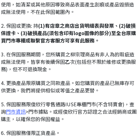
使用，如清潔或其他原因導致商品表面產生刮痕或產品毀損造
成無法使用，不在此保固範圍內。
2. 保固或更換: 持
(1)有店章之商店出貨明細表與發票、(2)破損
保證卡、(3)破損產品(須包含印有logo圖像的部分)至全台原購
買門市專櫃或聯繫官方客服方可享有此服務。
3. 在保固服務期間，您所購買之柳宗理商品有非人為的瑕疵造
成無法使用，皆享有後續保固
乙
次(包括但不限於維修或更換服
務)，但不可退換現金。
4. 更換產品限原購買之同款產品。如您購買的產品已無庫存可
供更換，我們將提供相似或等值之產品更替。
5. 保固服務限俊欣行零售通路IUSE專櫃門市(不含特賣會)，查
詢
門市資訊
>門市據點。或經俊欣行官方認證之合法經銷商或團
購主，以確保您的保固權益。
6. 保固服務僅限正貨產品。