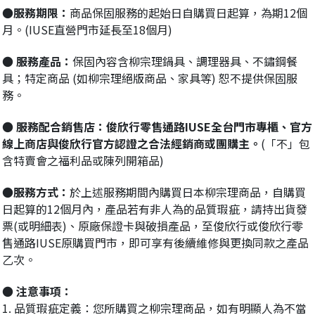
●服務期限：
商品保固服務的起始日自購買日起算，為期12個
月。(IUSE直營門市延長至18個月)
● 服務產品：
保固內容含柳宗理鍋具、調理器具、不鏽鋼餐
具；特定商品 (如柳宗理絕版商品、家具等) 恕不提供保固服
務。
● 服務配合銷售店：俊欣行零售通路IUSE全台門市專櫃、官方
線上商店與俊欣行官方認證之合法經銷商或團購主。
(「不」包
含特賣會之福利品或陳列開箱品)
●服務方式：
於上述服務期間內購買日本柳宗理商品，自購買
日起算的12個月內，產品若有非人為的品質瑕疵，請持出貨發
票(或明細表)、原廠保證卡與破損產品，至俊欣行或俊欣行零
售通路IUSE原購買門市，即可享有後續維修與更換同款之產品
乙次。
● 注意事項：
1. 品質瑕疵定義：您所購買之柳宗理商品，如有明顯人為不當