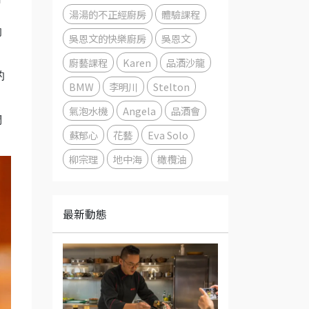
湯湯的不正經廚房
體驗課程
、
的
吳恩文的快樂廚房
吳恩文
廚藝課程
Karen
品酒沙龍
的
BMW
李明川
Stelton
氣泡水機
Angela
品酒會
們
蘇郁心
花藝
Eva Solo
柳宗理
地中海
橄欖油
最新動態