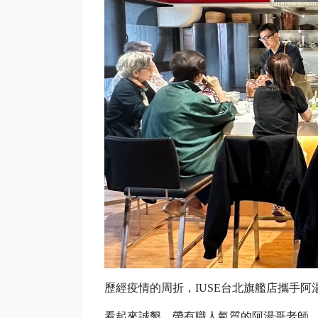
歷經疫情的周折，IUSE台北旗艦店攜手
看起來誠懇，帶有職人氣質的阿湯哥老師