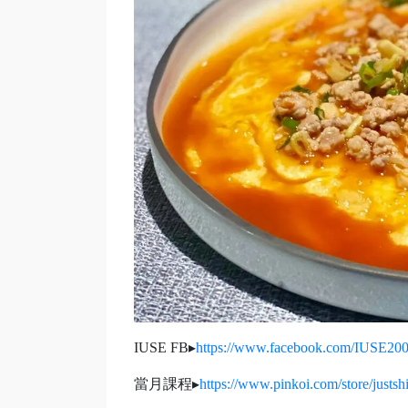
IUSE FB▸
https://www.facebook.com/IUSE20
當月課程▸
https://www.pinkoi.com/store/justsh