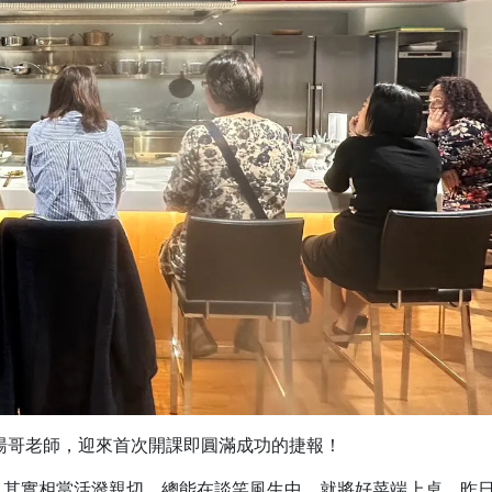
阿湯哥老師，迎來首次開課即圓滿成功的捷報！
，其實相當活潑親切，總能在談笑風生中，就將好菜端上桌。昨