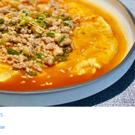
05
ine