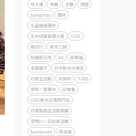
世大運
參展
全聯
德國
Spiegelau
酒杯
水晶玻璃酒杯
北半球葡萄酒大賞
IUSE
俊欣行
新光三越
信義新天地
A8
家樂福
全國電子
台中新光中港店
丹麥生活節
米其林
TVBS
來吧！營業中
記者會
IUSE新光台南西門店
丹麥風格生活提案展
李明川一日店長活動
Sambonet
阿湯哥
日