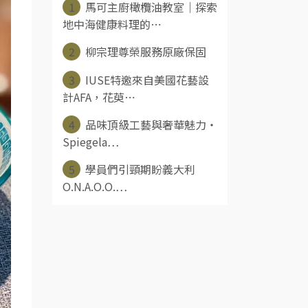
1
馬可主廚橄欖油教室｜探索
地中海健康料理的⋯
2
柳宗理尊榮服務原廠保固
3
IUSE特邀來自美國花藝設
計AFA，花萸⋯
4
品味頂級工藝與奢華魅力‧
Spiegela⋯
5
學員們引頸期盼義大利
O.N.A.O.O.⋯